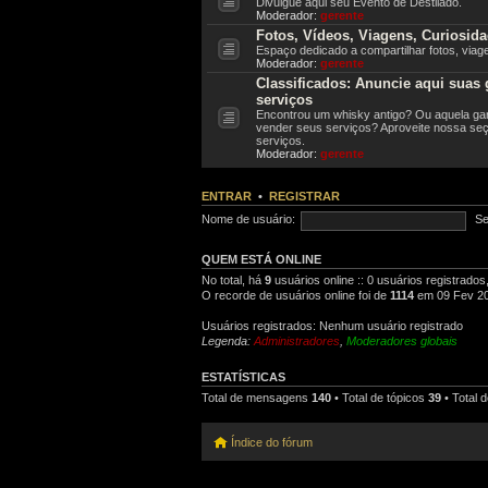
Divulgue aqui seu Evento de Destilado.
Moderador:
gerente
Fotos, Vídeos, Viagens, Curiosida
Espaço dedicado a compartilhar fotos, via
Moderador:
gerente
Classificados: Anuncie aqui suas g
serviços
Encontrou um whisky antigo? Ou aquela gar
vender seus serviços? Aproveite nossa seç
serviços.
Moderador:
gerente
ENTRAR
•
REGISTRAR
Nome de usuário:
Se
QUEM ESTÁ ONLINE
No total, há
9
usuários online :: 0 usuários registrado
O recorde de usuários online foi de
1114
em 09 Fev 20
Usuários registrados: Nenhum usuário registrado
Legenda:
Administradores
,
Moderadores globais
ESTATÍSTICAS
Total de mensagens
140
• Total de tópicos
39
• Total
Índice do fórum