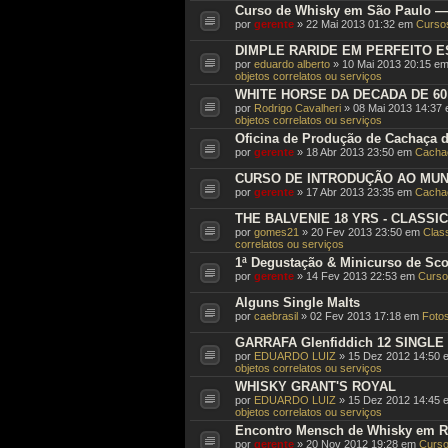
Curso de Whisky em São Paulo — 
por
gerente
» 22 Mai 2013 01:32 em
Cursos
DIMPLE RARIDE EM PERFEITO 
por
eduardo alberto
» 10 Mai 2013 20:15 e
objetos correlatos ou serviços
WHITE HORSE DA DECADA DE 6
por
Rodrigo Cavalheri
» 08 Mai 2013 14:37
objetos correlatos ou serviços
Oficina de Produção de Cachaça 
por
gerente
» 18 Abr 2013 23:50 em
Cachaç
CURSO DE INTRODUÇÃO AO MUN
por
gerente
» 17 Abr 2013 23:35 em
Cachaç
THE BALVENIE 18 YRS - CLASSIC
por
gomes21
» 20 Fev 2013 23:50 em
Class
correlatos ou serviços
1ª Degustação & Minicurso de Scot
por
gerente
» 14 Fev 2013 22:53 em
Curso
Alguns Single Malts
por
caebrasil
» 02 Fev 2013 17:18 em
Fotos
GARRAFA Glenfiddich 12 SINGL
por
EDUARDO LUIZ
» 15 Dez 2012 14:50
objetos correlatos ou serviços
WHISKY GRANT'S ROYAL
por
EDUARDO LUIZ
» 15 Dez 2012 14:45
objetos correlatos ou serviços
Encontro Mensch de Whisky em R
por
gerente
» 20 Nov 2012 19:28 em
Curso