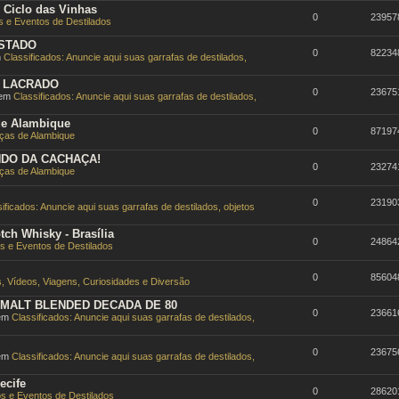
Ciclo das Vinhas
0
23957
 e Eventos de Destilados
ESTADO
0
82234
m
Classificados: Anuncie aqui suas garrafas de destilados,
0 LACRADO
0
23675
 em
Classificados: Anuncie aqui suas garrafas de destilados,
de Alambique
0
87197
as de Alambique
DO DA CACHAÇA!
0
23274
as de Alambique
0
23190
ificados: Anuncie aqui suas garrafas de destilados, objetos
ch Whisky - Brasília
0
24864
s e Eventos de Destilados
0
85604
, Vídeos, Viagens, Curiosidades e Diversão
E MALT BLENDED DECADA DE 80
0
23661
 em
Classificados: Anuncie aqui suas garrafas de destilados,
0
23675
 em
Classificados: Anuncie aqui suas garrafas de destilados,
ecife
0
28620
s e Eventos de Destilados