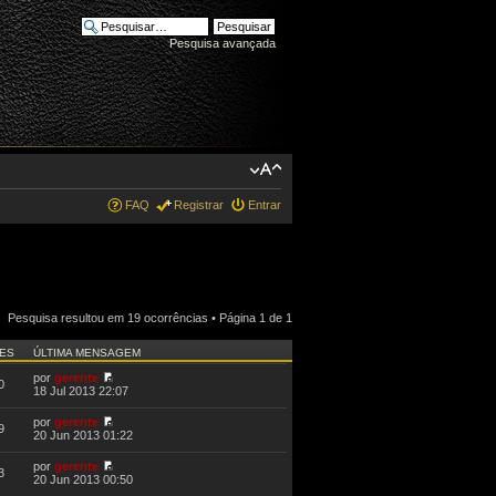
Pesquisa avançada
FAQ
Registrar
Entrar
Pesquisa resultou em 19 ocorrências • Página
1
de
1
ÕES
ÚLTIMA MENSAGEM
por
gerente
0
18 Jul 2013 22:07
por
gerente
9
20 Jun 2013 01:22
por
gerente
3
20 Jun 2013 00:50