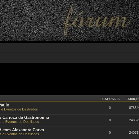
a
RESPOSTAS
EXIBIÇ
Paulo
0
87864
 e Eventos de Destilados
 Carioca de Gastronomia
0
24867
 e Eventos de Destilados
H com Alexandra Corvo
0
24071
 e Eventos de Destilados