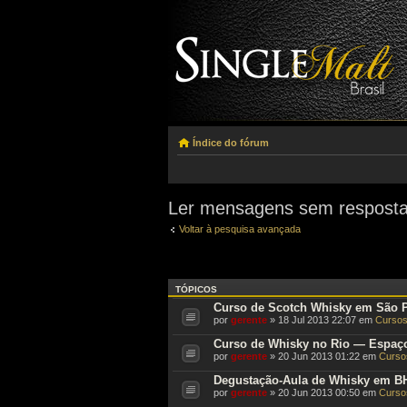
Índice do fórum
Ler mensagens sem respost
Voltar à pesquisa avançada
TÓPICOS
Curso de Scotch Whisky em São 
por
gerente
» 18 Jul 2013 22:07 em
Cursos
Curso de Whisky no Rio — Espaço
por
gerente
» 20 Jun 2013 01:22 em
Cursos
Degustação-Aula de Whisky em B
por
gerente
» 20 Jun 2013 00:50 em
Cursos