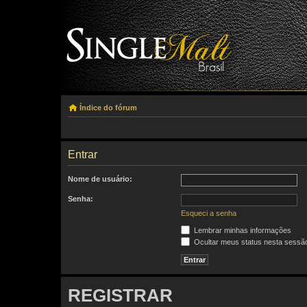
Índice do fórum
Entrar
Nome de usuário:
Senha:
Esqueci a senha
Lembrar minhas informações
Ocultar meus status nesta sessã
REGISTRAR