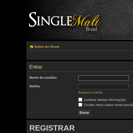
Índice do fórum
Entrar
Nome de usuário:
Senha:
Esqueci a senha
Lembrar minhas informações
Ocultar meus status nesta sessã
REGISTRAR