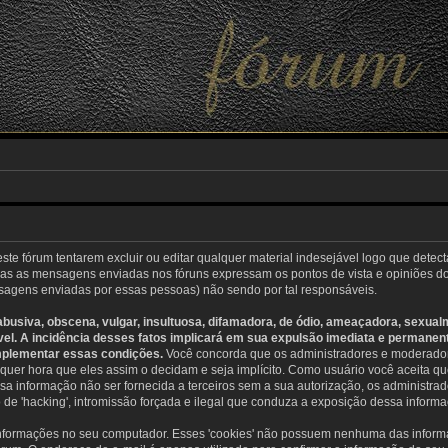
e fórum tentarem excluir ou editar qualquer material indesejável logo que detect
s as mensagens enviadas nos fóruns expressam os pontos de vista e opiniões dos
agens enviadas por essas pessoas) não sendo por tal responsáveis.
usiva, obscena, vulgar, insultuosa, difamadora, de ódio, ameaçadora, sexual
cável. A incidência desses fatos implicará em sua expulsão imediata e permanen
mplementar essas condições.
Você concorda que os administradores e moderadore
alquer hora que eles assim o decidam e seja implícito. Como usuário você aceita 
a informação não ser fornecida a terceiros sem a sua autorização, os administ
o de 'hacking', intromissão forçada e ilegal que conduza a exposição dessa informa
r informações no seu computador. Esses 'cookies' não possuem nenhuma das infor