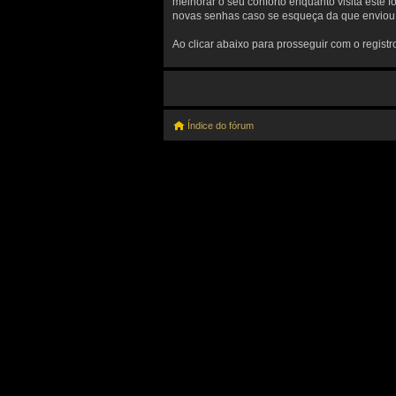
melhorar o seu conforto enquanto visita este 
novas senhas caso se esqueça da que enviou a
Ao clicar abaixo para prosseguir com o regist
Índice do fórum