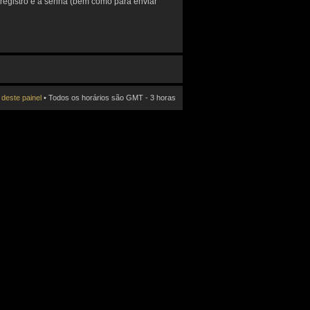
 registro e a senha (bem como para enviar
 deste painel
• Todos os horários são GMT - 3 horas