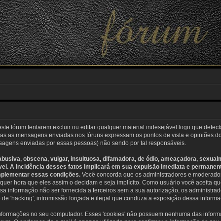
e fórum tentarem excluir ou editar qualquer material indesejável logo que detect
s as mensagens enviadas nos fóruns expressam os pontos de vista e opiniões dos
agens enviadas por essas pessoas) não sendo por tal responsáveis.
usiva, obscena, vulgar, insultuosa, difamadora, de ódio, ameaçadora, sexual
cável. A incidência desses fatos implicará em sua expulsão imediata e permanen
mplementar essas condições.
Você concorda que os administradores e moderadore
alquer hora que eles assim o decidam e seja implícito. Como usuário você aceita 
a informação não ser fornecida a terceiros sem a sua autorização, os administ
o de 'hacking', intromissão forçada e ilegal que conduza a exposição dessa informa
r informações no seu computador. Esses 'cookies' não possuem nenhuma das infor