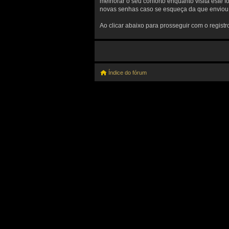
melhorar o seu conforto enquanto visita este 
novas senhas caso se esqueça da que enviou a
Ao clicar abaixo para prosseguir com o regist
Índice do fórum