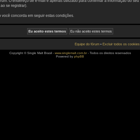
fórum. O endereço de e-mail é apenas utilizado para confirmar a informação do seu
o se registrar).
ro você concorda em seguir estas condições.
Equipe do fórum
•
Excluir todos os cookies
Copyright © Single Malt Brasil -
www.singlemalt.com.br
- Todos os direitos reservados
Powered by
phpBB