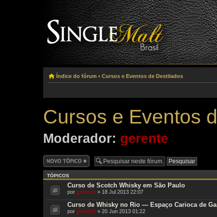
Índice do fórum
‹
Cursos e Eventos de Destilados
Cursos e Eventos d
Moderador:
gerente
Criar um novo
tópico
TÓPICOS
Curso de Scotch Whisky em São Paulo
por
gerente
» 18 Jul 2013 22:07
Curso de Whisky no Rio — Espaço Carioca de Ga
por
gerente
» 20 Jun 2013 01:22