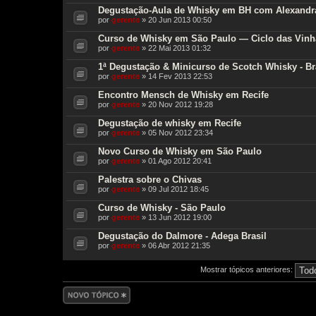
Degustação-Aula de Whisky em BH com Alexandr
por
gerente
» 20 Jun 2013 00:50
Curso de Whisky em São Paulo — Ciclo das Vinh
por
gerente
» 22 Mai 2013 01:32
1ª Degustação & Minicurso de Scotch Whisky - Bra
por
gerente
» 14 Fev 2013 22:53
Encontro Mensch de Whisky em Recife
por
gerente
» 20 Nov 2012 19:28
Degustação de whisky em Recife
por
gerente
» 05 Nov 2012 23:34
Novo Curso de Whisky em São Paulo
por
gerente
» 01 Ago 2012 20:41
Palestra sobre o Chivas
por
gerente
» 09 Jul 2012 18:45
Curso de Whisky - São Paulo
por
gerente
» 13 Jun 2012 19:00
Degustação do Dalmore - Adega Brasil
por
gerente
» 06 Abr 2012 21:35
Mostrar tópicos anteriores:
Criar um novo
tópico