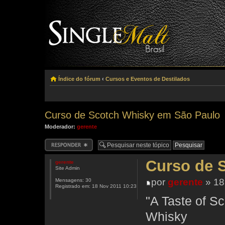
Índice do fórum
‹
Cursos e Eventos de Destilados
Curso de Scotch Whisky em São Paulo
Moderador:
gerente
Responder
Curso de 
gerente
Site Admin
por
gerente
» 18
Mensagens:
30
Registrado em:
18 Nov 2011 10:23
"A Taste of 
Whisky