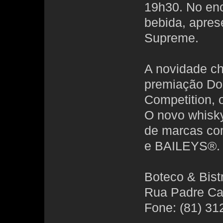
19h30. No enc
bebida, apres
Supreme.
A novidade c
premiação Dou
Competition, 
O novo whisky
de marcas 
e BAILEYS®.
Boteco & Bist
Rua Padre Car
Fone: (81) 31