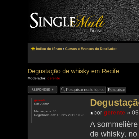
Índice do fórum
‹
Cursos e Eventos de Destilados
Degustação de whisky em Recife
Moderador:
gerente
Responder
Degustaçã
gerente
Site Admin
por
gerente
» 05
Mensagens:
30
Registrado em:
18 Nov 2011 10:23
A sommelière
de whisky, no 